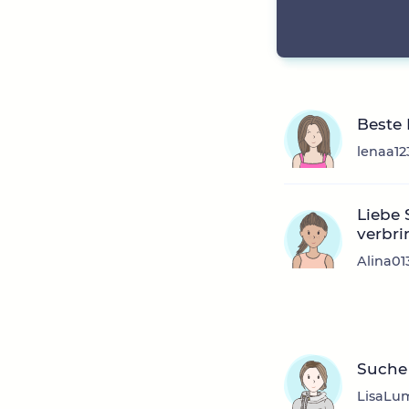
Beste
lenaa12
Liebe 
verbri
Alina01
Suche 
LisaLum