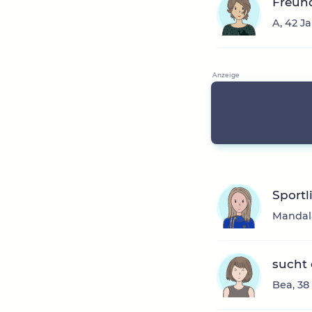
Freun
A, 42 J
Sportl
Mandala
sucht
Bea, 38