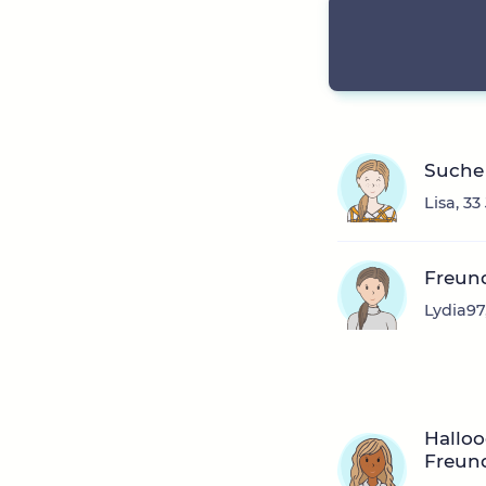
Suche 
Lisa, 3
Freun
Lydia97
Halloo
Freun