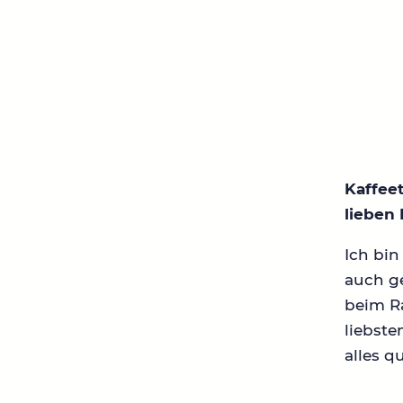
Kaffee
lieben
Ich bin
auch g
beim R
liebste
alles q