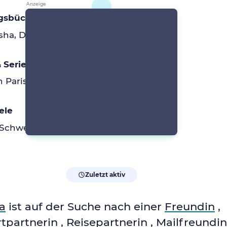
ngsbücher
sha, Die Säulen der Erde
 Serien
 Paris :)
ele
, Schweden, Frankreich
Zuletzt aktiv
a
ist auf der Suche nach einer
Freundin
,
tpartnerin
,
Reisepartnerin
,
Mailfreundin