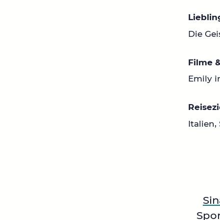
Liebli
Die Gei
Filme &
Emily in
Reisezi
Italien
Sin
Spor