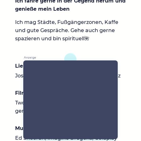
Ich fahre gerne in der Gegend herum und
genieße mein Leben
Ich mag Städte, Fußgängerzonen, Kaffe
und gute Gespräche. Gehe auch gerne
spazieren und bin spirituell🌺
Lieblingsbücher
Joseph Murphy, Luise L. Hay, Robert Betz
Filme & Serien
Two and a half men, Interstellar und
generell spannende Filme
Musik
Ed Sheeran, Imagine Dragons, Coldplay