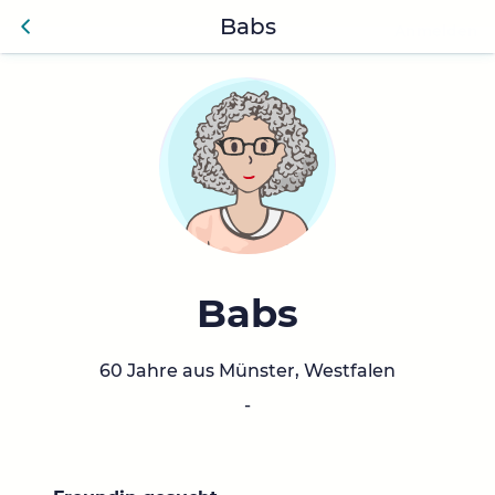
Babs
Anmelden
Zurü
ck
Babs
60 Jahre aus Münster, Westfalen
-