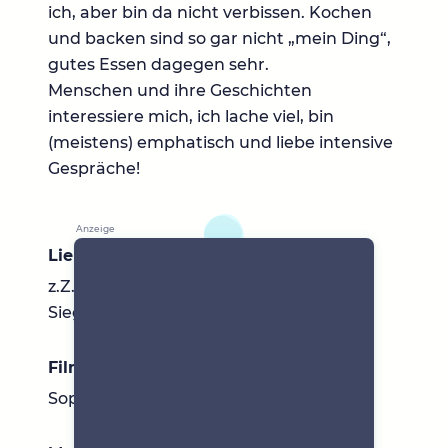
ich, aber bin da nicht verbissen. Kochen
und backen sind so gar nicht „mein Ding“,
gutes Essen dagegen sehr.
Menschen und ihre Geschichten
interessiere mich, ich lache viel, bin
(meistens) emphatisch und liebe intensive
Gespräche!
Lieblingsbücher
z.Z. Der Wintersoldat / Bücher von
Siegfried Lenz, Mc Ewan, etc
Filme & Serien
Sophies Entscheidung Noir Krimi-Serien