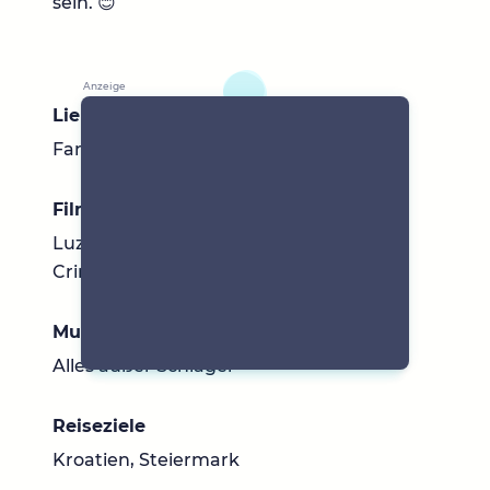
sein. 😊
Lieblingsbücher
Fantasy
Filme & Serien
Luzifer, Modern Family, New Girl, True
Crime Dokus
Musik
Alles außer Schlager
Reiseziele
Kroatien, Steiermark