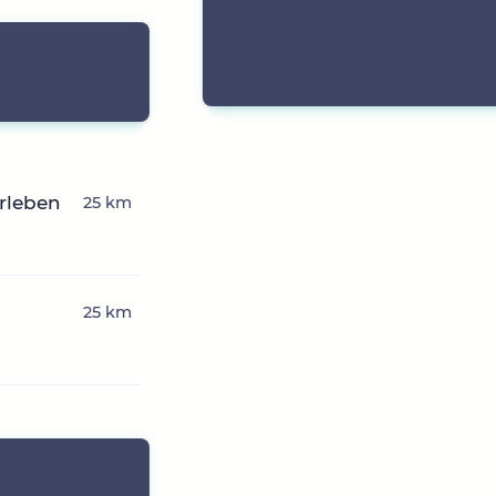
erleben
25 km
25 km