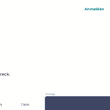
Anmelden
reck.
n
1 km