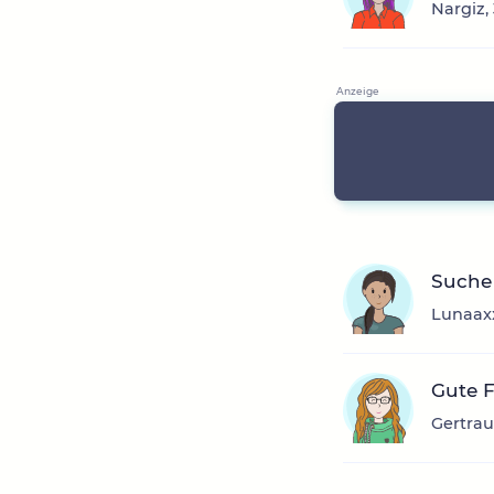
Nargiz,
Suche
Lunaaxx
Gute 
Gertrau