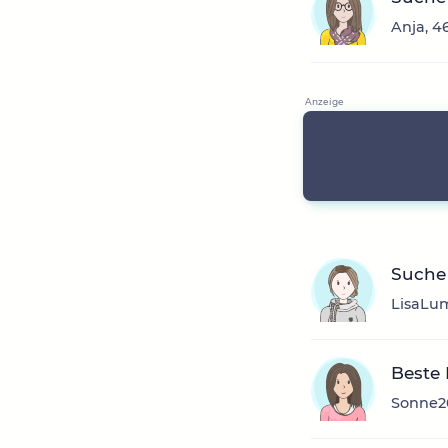
Anja, 4
Suche 
LisaLum
Beste
Sonne20