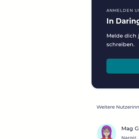
ANMELDEN U
In Daring
Melde dich 
schreiben.
Weitere Nutzerin
Mag Ge
Nargiz,