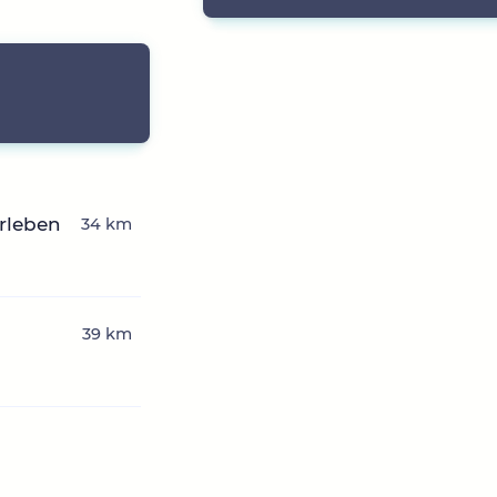
erleben
34 km
n
39 km