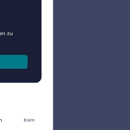
nen zu
n
8 km