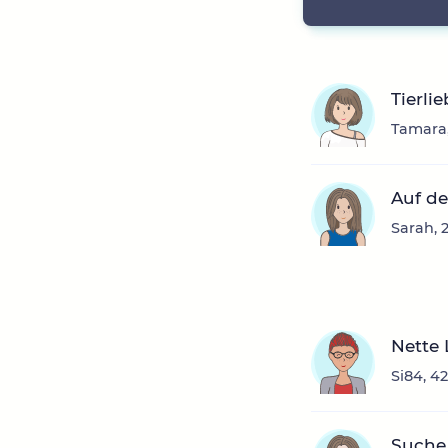
Tierli
Tamara,
Auf de
Sarah, 
Nette 
Si84, 4
Suche