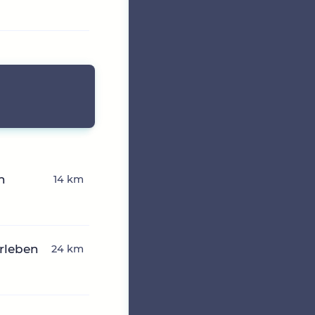
n
14 km
erleben
24 km