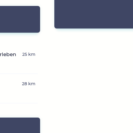
erleben
25 km
28 km