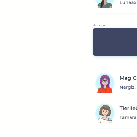
Lunaaxx
Mag Ge
Nargiz,
Tierli
Tamara,