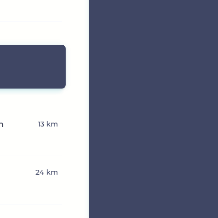
n
13 km
24 km