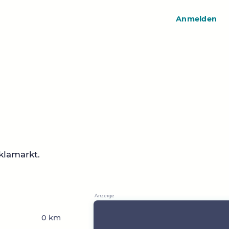
Anmelden
klamarkt.
0 km