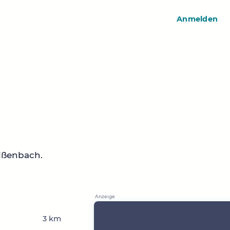
Anmelden
ißenbach.
3 km