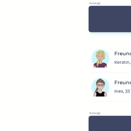
Freun
Kerstin
Freun
Ines, 3