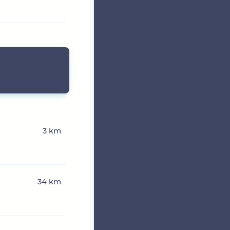
3 km
n
34 km