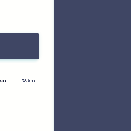
hen
38 km