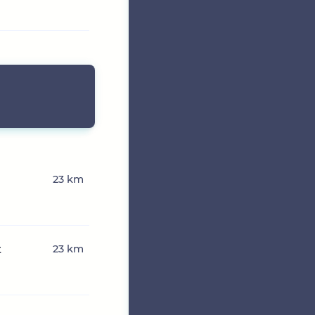
23 km
t
23 km