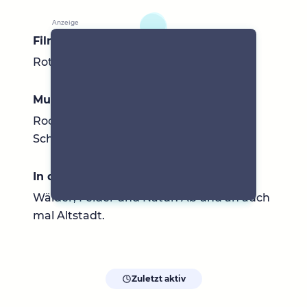
Filme & Serien
Rote Rosen, Sturm der Liebe
Musik
Rock, Pop, Soul, House und vieles mehr!
Schlager ist nicht so mein Ding😉
In der Umgebung
Wälder, Felder und Natur. Ab und an auch
mal Altstadt.
Zuletzt aktiv