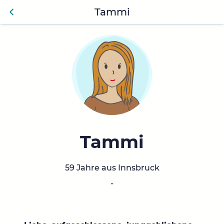
Tammi
Anmelden
Zurü
ck
Tammi
59 Jahre aus Innsbruck
-