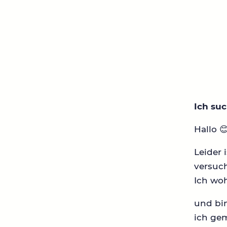
Ich su
Hallo 
Leider 
versuc
Ich wo
und bin
ich ge