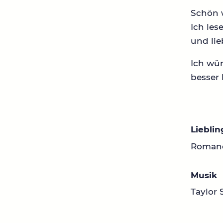
Schön 
Ich les
und lie
Ich wür
besser 
Liebli
Romane,
Musik
Taylor 