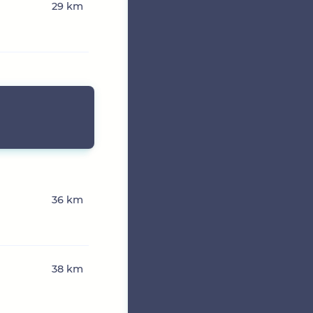
29 km
36 km
38 km