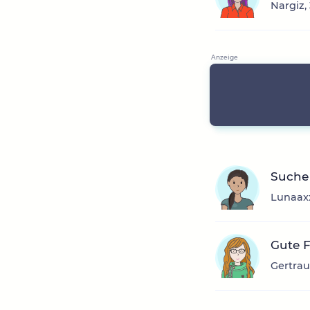
Nargiz,
Suche
Lunaaxx
Gute 
Gertrau