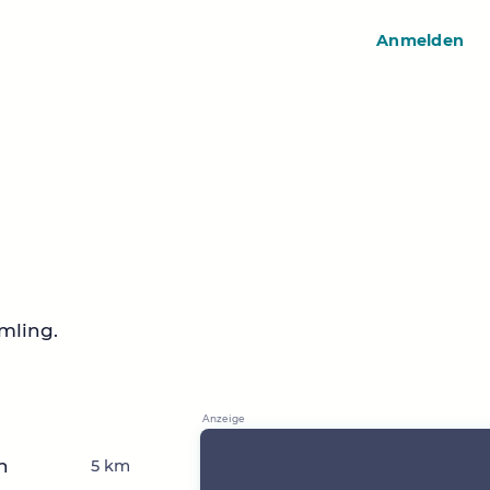
Anmelden
mling.
n
5 km