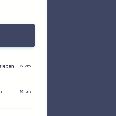
erleben
17 km
n
19 km