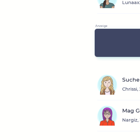
Lunaaxx
Suche 
Chrissi
Mag Ge
Nargiz,