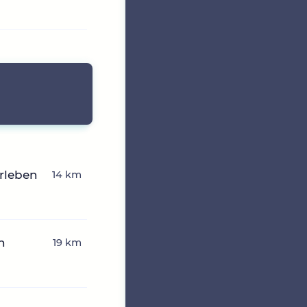
erleben
14 km
n
19 km